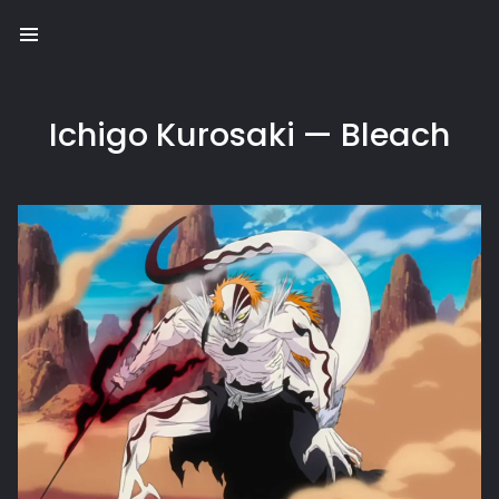
Conect
Ichigo Kurosaki — Bleach